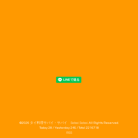
©2026
タイ料理サバイ・サバイ Sabai Sabai
. All Rights Reserved.
Today:
28
/ Yesterday:
245
/ Total:
2216718
RSS