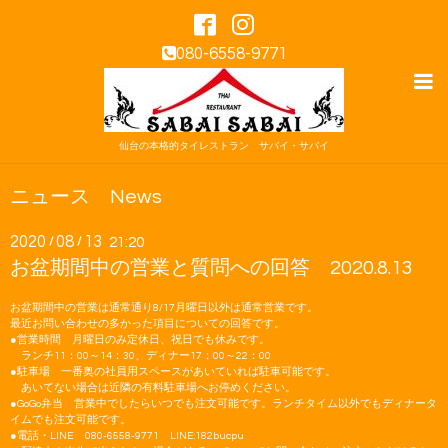
080-6558-9771
仙台の本格的タイレストラン サバイ・サバイ
ニュース News
2020
08
13
/
/
21:20
お盆期間中の営業と質問への回答 2020.8.13
お盆期間中の営業は通常通り8/17月曜日以外は通常営業です。
最近お問い合わせの多かった項目についての回答です。
●営業時間 月曜日のみ定休日、祝日でも休みです。
ランチ11：00～14：30、ディナー17：00～22：00
●駐車場 一番奥の社員用スペースがあいていれば駐車可能です。
あいてない場合は近隣の有料駐車場へお停めください。
●GoGo弁当 営業中でしたらいつでも注文可能です。ランチタイム以外でもディナータ
イムでも注文可能です。
●電話・LINE 080-6558-9771 LINE:182bucpu