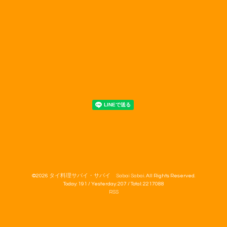
©2026
タイ料理サバイ・サバイ Sabai Sabai
. All Rights Reserved.
Today:
191
/ Yesterday:
207
/ Total:
2217088
RSS