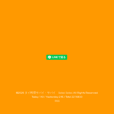
©2026
タイ料理サバイ・サバイ Sabai Sabai
. All Rights Reserved.
Today:
143
/ Yesterday:
245
/ Total:
2216833
RSS