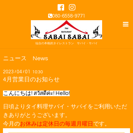
080-6558-9771
仙台の本格的タイレストラン サバイ・サバイ
ニュース News
2023
04
01
/
/
10:30
4月営業日のお知らせ
こんにちは! สวัสดีค่ะ! Hello!
日頃よりタイ料理サバイ・サバイをご利用いただ
きありがとうございます。
今月の
お休みは定休日の毎週月曜日
です。