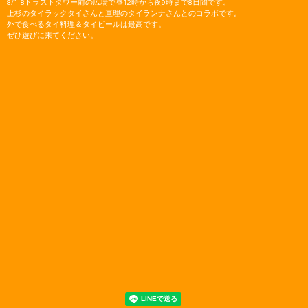
8/
1-8トラストタワー前の広場で昼12時から夜9時まで8日間です
。
上杉のタイラックタイさんと亘理のタイランナさんとのコラボです
。
外で食べるタイ料理＆タイビールは最高です。
ぜひ遊びに来てください。