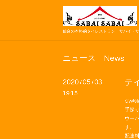
仙台の本格的タイレストラン サバイ・
ニュース News
2020
05
03
テ
/
/
19:15
GW
手探
ウー
す。
配達