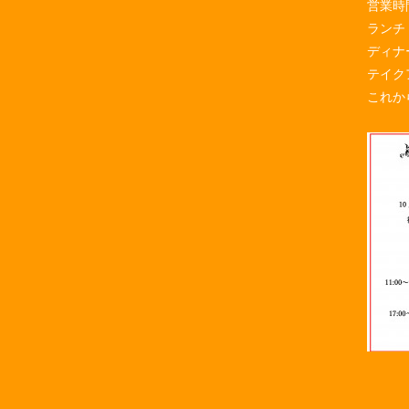
営業時
ランチ 
ディナー
テイク
これか