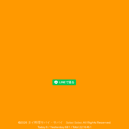
©2026
タイ料理サバイ・サバイ Sabai Sabai
. All Rights Reserved.
Today:
6
/ Yesterday:
681
/ Total:
2216451