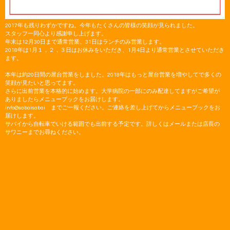
2017年も残りわずかですね。今年もたくさんの皆様の笑顔が見られました。
スタッフ一同心より感謝申し上げます。
年末は12月30日まで通常営業、31日はランチのみ営業します。
2018年は1月１，２，３日はお休みをいただき、1月4日より通常営業とさせていただき
ます。
本年は約20日間の屋台営業をしました。2018年はもっと屋台営業を増やしてで多くの
笑顔が見たいと思ってます。
さらに出前営業を本格的に始めます。大学病院の一部にのみ配達してますがご希望が
ありましたらメニューブックをお届けします。
info@sabaisabai までご一報ください。ご連絡を差し上げてからメニューブックをお
届けします。
サバイから自転車でいける範囲でも出前する予定です。詳しくはメールまたは店長の
サワニーまでお尋ねください。