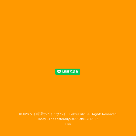
©2026
タイ料理サバイ・サバイ Sabai Sabai
. All Rights Reserved.
Today:
217
/ Yesterday:
207
/ Total:
2217114
RSS