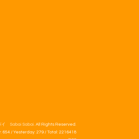
Sabai Sabai
. All Rights Reserved.
y:
654
/ Yesterday:
279
/ Total:
2216418