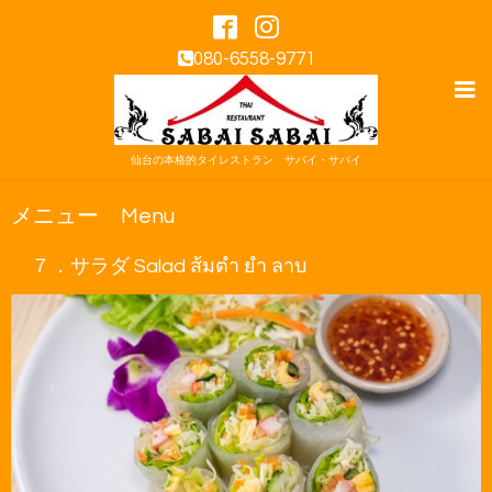
080-6558-9771
仙台の本格的タイレストラン サバイ・サバイ
メニュー Menu
７．サラダ Salad ส้มตำ ยำ ลาบ