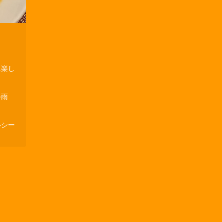
に楽し
春雨
ルシー