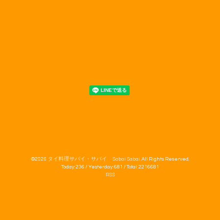
©2026
タイ料理サバイ・サバイ Sabai Sabai
. All Rights Reserved.
Today:
236
/ Yesterday:
681
/ Total:
2216681
RSS